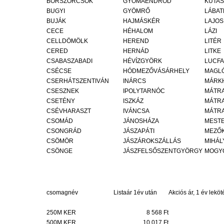
BORSZÖRCSÖK
GYOMAENDRŐD
KUTA
BUGYI
GYÖMRŐ
LÁBAT
BUJÁK
HAJMÁSKÉR
LAJO
CECE
HÉHALOM
LÁZI
CELLDÖMÖLK
HEREND
LITÉR
CERED
HERNÁD
LITKE
CSABASZABADI
HÉVÍZGYÖRK
LUCFA
CSÉCSE
HÓDMEZŐVÁSÁRHELY
MAGL
CSERHÁTSZENTIVÁN
INÁRCS
MÁRK
CSESZNEK
IPOLYTARNÓC
MÁTR
CSETÉNY
ISZKÁZ
MÁTR
CSÉVHARASZT
IVÁNCSA
MÁTR
CSOMÁD
JÁNOSHÁZA
MESTE
CSONGRÁD
JÁSZAPÁTI
MEZŐ
CSÖMÖR
JÁSZÁROKSZÁLLÁS
MIHÁ
CSÖNGE
JÁSZFELSŐSZENTGYÖRGY
MOGY
csomagnév
Listaár 1év után
Akciós ár, 1 év leköt
250M KER
8 568 Ft
500M KER
10 017 Ft