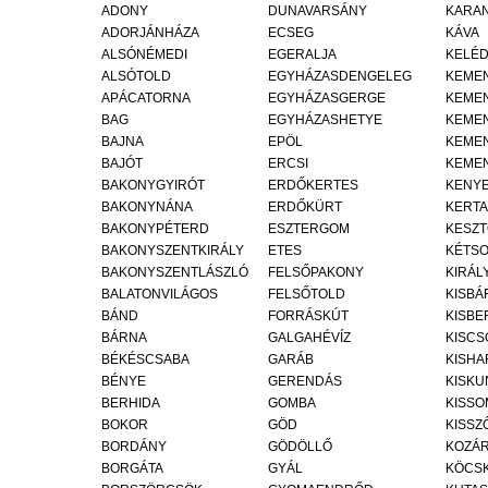
ADONY
DUNAVARSÁNY
KARA
ADORJÁNHÁZA
ECSEG
KÁVA
ALSÓNÉMEDI
EGERALJA
KELÉ
ALSÓTOLD
EGYHÁZASDENGELEG
KEME
APÁCATORNA
EGYHÁZASGERGE
KEMEN
BAG
EGYHÁZASHETYE
KEME
BAJNA
EPÖL
KEME
BAJÓT
ERCSI
KEME
BAKONYGYIRÓT
ERDŐKERTES
KENYE
BAKONYNÁNA
ERDŐKÜRT
KERTA
BAKONYPÉTERD
ESZTERGOM
KESZT
BAKONYSZENTKIRÁLY
ETES
KÉTS
BAKONYSZENTLÁSZLÓ
FELSŐPAKONY
KIRÁL
BALATONVILÁGOS
FELSŐTOLD
KISBÁ
BÁND
FORRÁSKÚT
KISBE
BÁRNA
GALGAHÉVÍZ
KISCS
BÉKÉSCSABA
GARÁB
KISHA
BÉNYE
GERENDÁS
KISKU
BERHIDA
GOMBA
KISSO
BOKOR
GÖD
KISSZ
BORDÁNY
GÖDÖLLŐ
KOZÁ
BORGÁTA
GYÁL
KÖCS