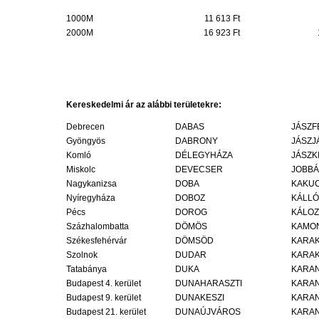
1000M
11 613 Ft
2000M
16 923 Ft
Kereskedelmi ár az alábbi területekre:
Debrecen
DABAS
JÁSZF
Gyöngyös
DABRONY
JÁSZJ
Komló
DÉLEGYHÁZA
JÁSZK
Miskolc
DEVECSER
JOBBÁ
Nagykanizsa
DOBA
KAKU
Nyíregyháza
DOBOZ
KÁLLÓ
Pécs
DOROG
KÁLOZ
Százhalombatta
DÖMÖS
KAMO
Székesfehérvár
DÖMSÖD
KARA
Szolnok
DUDAR
KARA
Tatabánya
DUKA
KARA
Budapest 4. kerület
DUNAHARASZTI
KARA
Budapest 9. kerület
DUNAKESZI
KARAN
Budapest 21. kerület
DUNAÚJVÁROS
KARA