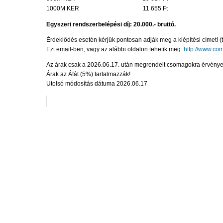
1000M KER
11 655 Ft
Egyszeri rendszerbelépési díj: 20.000.- bruttó.
Érdeklődés esetén kérjük pontosan adják meg a kiépítési címet! (
Ezt email-ben, vagy az alábbi oldalon tehetik meg:
http://www.co
Az árak csak a 2026.06.17. után megrendelt csomagokra érvénye
Árak az Áfát (5%) tartalmazzák!
Utolsó módosítás dátuma 2026.06.17