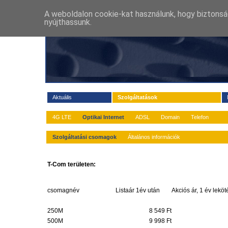
A weboldalon cookie-kat használunk, hogy biztonsá
nyújthassunk.
Aktuális
Szolgáltatások
4G LTE
Optikai Internet
ADSL
Domain
Telefon
Szolgáltatási csomagok
Általános információk
T-Com területen:
csomagnév
Listaár 1év után
Akciós ár, 1 év leköt
250M
8 549 Ft
500M
9 998 Ft