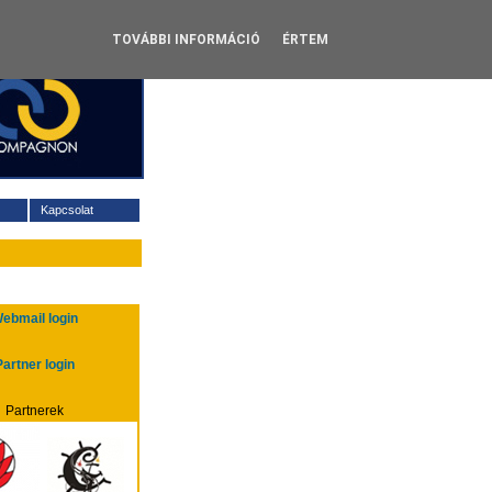
vnapok: Afrodité, Ibolya
TOVÁBBI INFORMÁCIÓ
ÉRTEM
Kapcsolat
ebmail login
Partner login
Partnerek