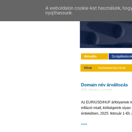
A weboldalon cookie-kat használunk, hogy
nyújthassunk.
Aktuális
Szolgáltatáso
Hírek
Karbantartási hírek
Domain név árváltozás
2025. február 1. szombat
Az EUR/USD/HUF árfolyamok ren
infláció miatt, költségeink oly
érdekében, 2025. február 1-től, 
»»»