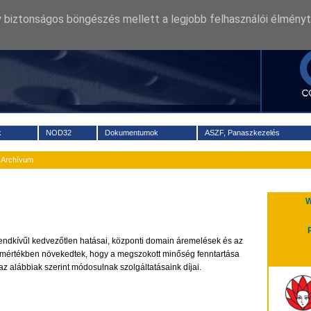
2026 augusztus 7. péntek
Né
 biztonságos böngészés mellett a legjobb felhasználói élményt
k
NOD32
Dokumentumok
ASZF, Panaszkezelés
Archívum
W
dkívűl kedvezőtlen hatásai, központi domain áremelések és az
an mértékben növekedtek, hogy a megszokott minőség fenntartása
az alábbiak szerint módosulnak szolgáltatásaink díjai.