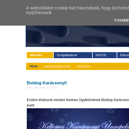
A weboldalon cookie-kat használunk, hogy biztons
nyújthassunk.
TOVÁBBI
Aktuális
Szolgáltatások
NOD32
Doku
Hírek
Karbantartási hírek
Archívum
Boldog Karácsonyt!
2012. december 24. hétfő
Ezúton kívánunk minden Kedves Ügyfelünknek Boldog Karácsonyt
évet!