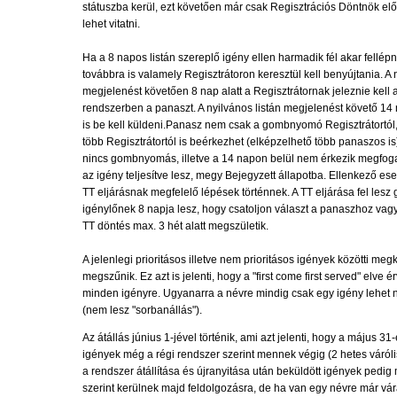
státuszba kerül, ezt követően már csak Regisztrációs Döntnök előtt
lehet vitatni.
Ha a 8 napos listán szereplő igény ellen harmadik fél akar fellépn
továbbra is valamely Regisztrátoron keresztül kell benyújtania. A n
megjelenést követően 8 nap alatt a Regisztrátornak jeleznie kell a
rendszerben a panaszt. A nyilvános listán megjelenést követő 14
is be kell küldeni.Panasz nem csak a gombnyomó Regisztrátortól,
több Regisztrátortól is beérkezhet (elképzelhető több panaszos is)
nincs gombnyomás, illetve a 14 napon belül nem érkezik megfog
az igény teljesítve lesz, megy Bejegyzett állapotba. Ellenkező ese
TT eljárásnak megfelelő lépések történnek. A TT eljárása fel lesz g
igénylőnek 8 napja lesz, hogy csatoljon választ a panaszhoz vagy
TT döntés max. 3 hét alatt megszületik.
A jelenlegi prioritásos illetve nem prioritásos igények közötti me
megszűnik. Ez azt is jelenti, hogy a "first come first served" elve 
minden igényre. Ugyanarra a névre mindig csak egy igény lehet n
(nem lesz "sorbanállás").
Az átállás június 1-jével történik, ami azt jelenti, hogy a május 31-
igények még a régi rendszer szerint mennek végig (2 hetes várólist
a rendszer átállítása és újranyitása után beküldött igények pedig
szerint kerülnek majd feldolgozásra, de ha van egy névre már vár