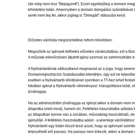
(de még nem lesz "Bejegyzett"). Ezzel egyidejűleg a domain megj
kihirdetési listán. Amennyiben a domain delegálási szándékával
senki nem lép fel, akkor jogilag is "Delegált" státuszba kerül.
Előzetes várólista megszüntetése reform bővebben:
Megszűnik az igények kéthetes előzetes várakoztatása, ezt a fázi
A műszaki ellenőrzésen átjutott igény azonnal az adminisztrátor el
A Nyilvántartónak változatlanul megmarad az a joga, hogy amenn
Domainregisztrációs Szabályzattal ellentétes, úgy azt ne teljesít
esetben a Nyilvántartó döntésével szemben a TT-hez lehet fordul
hibátlan igényt a Nyilvántartó véleményezi: hiánypótlásra küldi, el
jóváhagyja.
Ha az adminisztrátor jóváhagyja az igényt akkor a domain nem m
állapotba (mint most), hanem ún. Feltételes használatba adásba 
az állapotban benne van a zónában, műszakilag használható, de
igénylőjé. A feltételes használatba adást - a jelenlegi várólistáho
Nyilvántartó egy listán közzé teszi azzal, hogy az igénnyel szem
terjeszthető elő panasz. Ha panasz nem érkezik, akkor a domain d