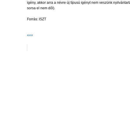
igény, akkor arra a névre új típusú igényt nem veszünk nyilvántar
sorsa el nem dől).
Forrás: ISZT
«««