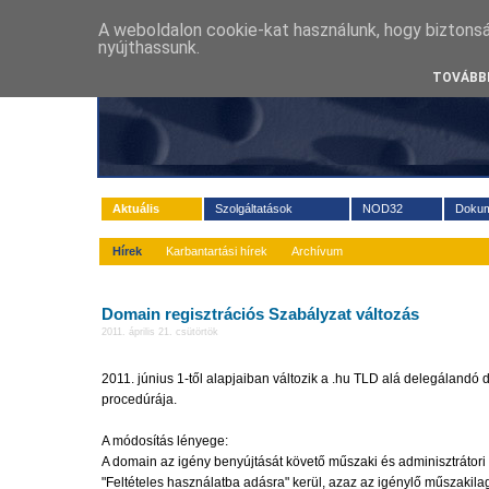
A weboldalon cookie-kat használunk, hogy biztons
nyújthassunk.
TOVÁBBI
Aktuális
Szolgáltatások
NOD32
Doku
Hírek
Karbantartási hírek
Archívum
Domain regisztrációs Szabályzat változás
2011. április 21. csütörtök
2011. június 1-től alapjaiban változik a .hu TLD alá delegálandó
procedúrája.
A módosítás lényege:
A domain az igény benyújtását követő műszaki és adminisztrátori
"Feltételes használatba adásra" kerül, azaz az igénylő műszakila