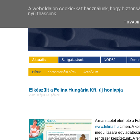
A weboldalon cookie-kat használunk, hogy biztons
nyújthassunk.
TOVÁBBI
Aktuális
Szolgáltatások
NOD32
Doku
Hírek
Karbantartási hírek
Archívum
Elkészült a Felina Hungária Kft. új honlapja
2005. május 13. péntek
A mai naptól elérhető a Fel
www.felina.hu
címen. A kor
megújítására egy adatbázi
rendszer készítettünk. A 