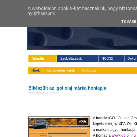
A weboldalon cookie-kat használunk, hogy biztons
nyújthassunk.
TOVÁBBI
Aktuális
Szolgáltatások
NOD32
Doku
Hírek
Karbantartási hírek
Archívum
Elkészült az Igol olaj márka honlapja
2005. május 13. péntek
A francia IGOL OIL olajtá
képviselete, az XPA-OIL Kf
a márka magyar honlapját
A honlap a
www.igoloil.hu