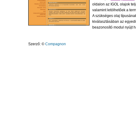
oldalon az IGOL olajok tel
valamint letölhetőek a term
A szükséges olaj típusán
kiválasztásában az egyedil
beazonosító modul nyújt h
Szerző: ©
Compagnon