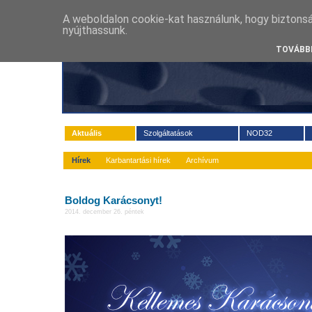
A weboldalon cookie-kat használunk, hogy biztons
nyújthassunk.
TOVÁBBI
Aktuális
Szolgáltatások
NOD32
Hírek
Karbantartási hírek
Archívum
Boldog Karácsonyt!
2014. december 26. péntek